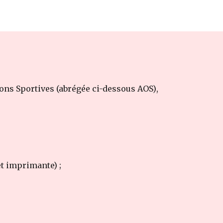
ions Sportives
(abrégée ci-dessous AOS)
,
t imprimante) ;