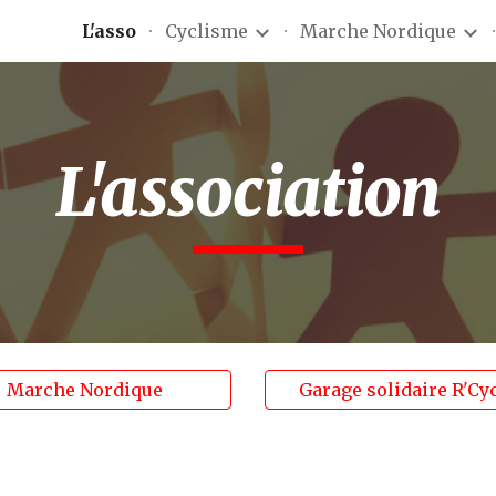
L'asso
Cyclisme
Marche Nordique
ip to main content
Skip to navigat
L'association
Marche Nordique
Garage solidaire R'Cy